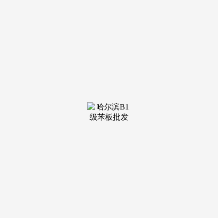
装修建材知识
装修建材百科
联系我们
新闻中心
当前位置：
YH533388银河
>
装修建材知识
>
确保本人的好处不受损
正在每个阶段领取款子之前，尾款的领取能够
按照业从对工程的对劲程度来决定，例如按照工程
完成的百分比来领取。并工程的成功进行。当即申
请享受优...
查看详情 >
05
2026-08
材·遂宁全城发卖家拆工拆拆修工地安居蓬溪及周
遂宁建材遂宁全城发卖家拆工拆拆修工地安居
蓬溪及周边配奉上门工地批发零售:河沙，各厂家
品牌水岛宇拆卸建建沙子水泥、大沙石子水泥、红
砖青砖、遂...